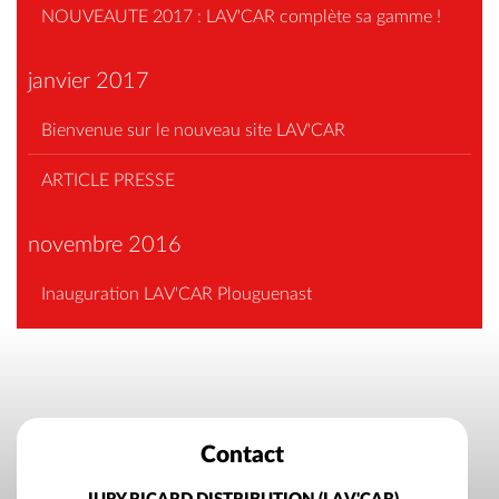
NOUVEAUTE 2017 : LAV'CAR complète sa gamme !
janvier 2017
Bienvenue sur le nouveau site LAV'CAR
ARTICLE PRESSE
novembre 2016
Inauguration LAV'CAR Plouguenast
Contact
JURY RICARD DISTRIBUTION (LAV'CAR)