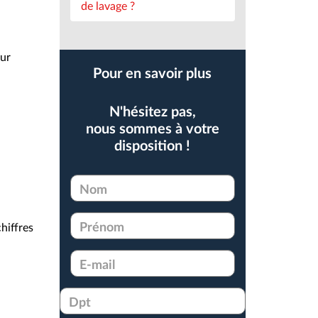
de lavage ?
our
Pour en savoir plus
N'hésitez pas,
nous sommes à votre
disposition !
Nom
*
hiffres
Prénom
*
E-
mail
*