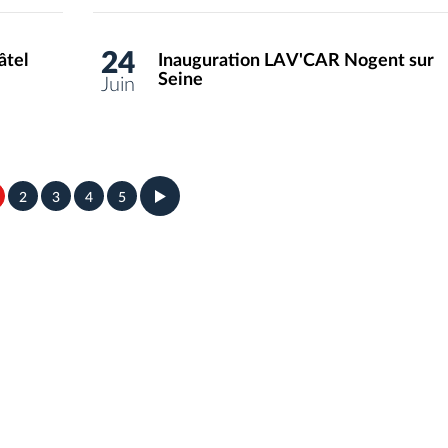
24
âtel
Inauguration LAV'CAR Nogent sur
Seine
Juin
2
3
4
5