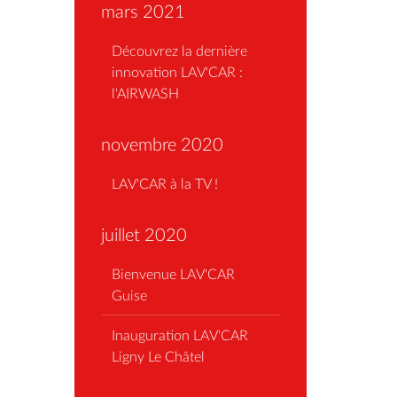
mars 2021
Découvrez la dernière
innovation LAV'CAR :
l'AIRWASH
novembre 2020
LAV'CAR à la TV !
juillet 2020
Bienvenue LAV'CAR
Guise
Inauguration LAV'CAR
Ligny Le Châtel