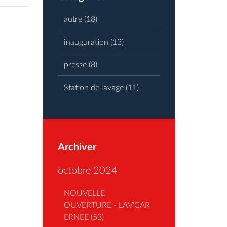
autre
(18)
inauguration
(13)
presse
(8)
Station de lavage
(11)
Archiver
octobre 2024
NOUVELLE
OUVERTURE - LAV'CAR
ERNEE (53)