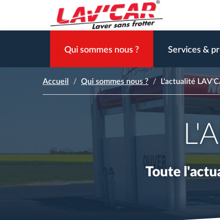
Aller
au
contenu
Lavcar
principal
Qui sommes nous ?
Services & pr
Accueil
Qui sommes nous ?
L'actualité LAV'
L'
Toute l'actu