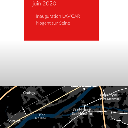
juin 2020
Inauguration LAV'CAR
Nogent sur Seine