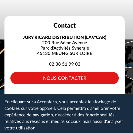
Contact
JURY RICARD DISTRIBUTION (LAV'CAR)
200 Rue 6ème Avenue
Parc d'Activités Synergie
45130 MEUNG SUR LOIRE
02 38 51 99 02
NOUS CONTACTER
facebook
instagram
linkedin
En cliquant sur « Accepter », vous acceptez le stockage de
cookies sur votre appareil. Cela permettra d'améliorer votre
expérience de navigation, d'accéder à des fonctionnalités
relatives aux réseaux et médias sociaux, mais aussi d'analyser
Plan du site
Gestion des cookies
Nos partenaires
votre utilisation
Espace téléchargement
Nous contacter
Mentions légales