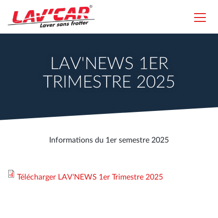
Aller
au
Toggl
contenu
navig
Lavcar
principal
LAV'NEWS 1ER
TRIMESTRE 2025
Informations du 1er semestre 2025
Télécharger LAV'NEWS 1er Trimestre 2025