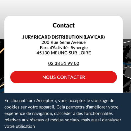
Contact
JURY RICARD DISTRIBUTION (LAV'CAR)
200 Rue 6ème Avenue
Parc d'Activités Synergie
45130 MEUNG SUR LOIRE
02 38 51 99 02
NOUS CONTACTER
facebook
instagram
linkedin
En cliquant sur « Accepter », vous acceptez le stockage de
cookies sur votre appareil. Cela permettra d'améliorer votre
expérience de navigation, d'accéder à des fonctionnalités
relatives aux réseaux et médias sociaux, mais aussi d'analyser
Plan du site
Gestion des cookies
Nos partenaires
votre utilisation
Espace téléchargement
Nous contacter
Mentions légales