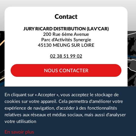
Contact
JURY RICARD DISTRIBUTION (LAV'CAR)
200 Rue 6ème Avenue
Parc d'Activités Synergie
45130 MEUNG SUR LOIRE
02 38 51 99 02
NOUS CONTACTER
facebook
instagram
linkedin
En cliquant sur « Accepter », vous acceptez le stockage de
cookies sur votre appareil. Cela permettra d'améliorer votre
expérience de navigation, d'accéder à des fonctionnalités
relatives aux réseaux et médias sociaux, mais aussi d'analyser
Plan du site
Gestion des cookies
Nos partenaires
votre utilisation
Espace téléchargement
Nous contacter
Mentions légales
En savoir plus
Lav Car Recrute