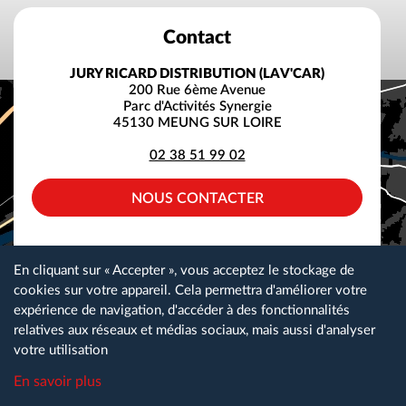
Contact
JURY RICARD DISTRIBUTION (LAV'CAR)
200 Rue 6ème Avenue
Parc d'Activités Synergie
45130 MEUNG SUR LOIRE
02 38 51 99 02
NOUS CONTACTER
facebook
instagram
linkedin
En cliquant sur « Accepter », vous acceptez le stockage de
cookies sur votre appareil. Cela permettra d'améliorer votre
expérience de navigation, d'accéder à des fonctionnalités
relatives aux réseaux et médias sociaux, mais aussi d'analyser
Plan du site
Gestion des cookies
Nos partenaires
votre utilisation
Espace téléchargement
Nous contacter
Mentions légales
En savoir plus
Lav Car Recrute