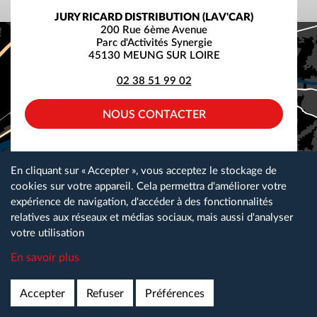
JURY RICARD DISTRIBUTION (LAV'CAR)
200 Rue 6ème Avenue
Parc d'Activités Synergie
45130 MEUNG SUR LOIRE
02 38 51 99 02
NOUS CONTACTER
facebook
instagram
linkedin
En cliquant sur « Accepter », vous acceptez le stockage de
cookies sur votre appareil. Cela permettra d'améliorer votre
expérience de navigation, d'accéder à des fonctionnalités
relatives aux réseaux et médias sociaux, mais aussi d'analyser
Plan du site
Gestion des cookies
Nos partenaires
votre utilisation
Espace téléchargement
Nous contacter
Mentions légales
En savoir plus
Lav Car Recrute
Accepter
Refuser
Réalisation
Préférences
ads-COM