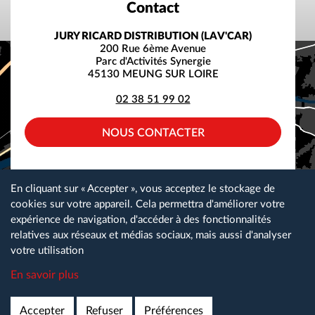
Contact
JURY RICARD DISTRIBUTION (LAV'CAR)
200 Rue 6ème Avenue
Parc d'Activités Synergie
45130 MEUNG SUR LOIRE
02 38 51 99 02
NOUS CONTACTER
facebook
instagram
linkedin
En cliquant sur « Accepter », vous acceptez le stockage de
cookies sur votre appareil. Cela permettra d'améliorer votre
expérience de navigation, d'accéder à des fonctionnalités
relatives aux réseaux et médias sociaux, mais aussi d'analyser
Plan du site
Gestion des cookies
Nos partenaires
votre utilisation
Espace téléchargement
Nous contacter
Mentions légales
En savoir plus
Lav Car Recrute
Accepter
Refuser
Réalisation
Préférences
ads-COM